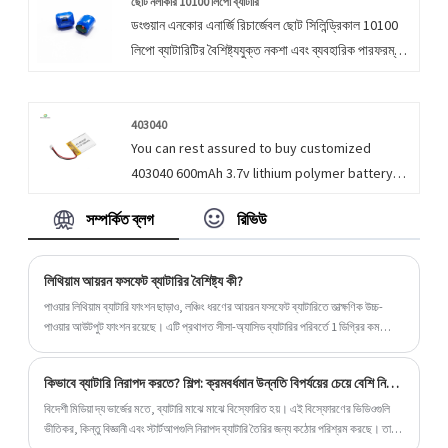
ছোট নলাকার 10100 লিপো ব্যাটারি
ডংগুয়ান এনকোর এনার্জি রিচার্জেবল ছোট সিলিন্ড্রিকাল 10100
লিপো ব্যাটারিটির বৈশিষ্ট্যযুক্ত নকশা এবং ব্যবহারিক পারফরম্যান্স
এবং প্রতিযোগিতামূলক দাম রয়েছে, রিচার্জেবল ছোট সিলিন্ডার
3.7V লাইপো ব্যাটারি সম্পর্কে আরও তথ্যের জন্য, দয়া করে
আমাদের সাথে যোগাযোগ করুন নির্দ্বিধায়।
403040
You can rest assured to buy customized
403040 600mAh 3.7v lithium polymer battery
for power bank portable exchange device . We
সম্পর্কিত ব্লগ
রিভিউ
look forward to cooperating with you, if you
want to know more, you can consult us now,
we will reply to you in time!
লিথিয়াম আয়রন ফসফেট ব্যাটারির বৈশিষ্ট্য কী?
পাওয়ার লিথিয়াম ব্যাটারি ফাংশন ছাড়াও, লঞ্চিং ধরণের আয়রন ফসফেট ব্যাটারিতে তাত্ক্ষণিক উচ্চ-
পাওয়ার আউটপুট ফাংশন রয়েছে। এটি প্রথাগত সীসা-অ্যাসিড ব্যাটারির পরিবর্তে 1 ডিগ্রির কম
বৈদ্যুতিক শক্তি লিথিয়াম ব্যাটারি ব্যবহার করে। এটিতে নিষ্ক্রিয় স্টার্ট স্টপিং ফাংশন রয়েছে, এবং
ইঞ্জিন বন্ধ, ট্যাক্সি চালানো এবং ব্রেকিং এনার্জি রিসাইক্লিং, ত্বরিত সহায়তা এবং বৈদ্যুতিক ক্রুজ
কিভাবে ব্যাটারি নিরাপদ করতে? শিল্প: ক্রমবর্ধমান উন্নতি বিপর্যয়ের চেয়ে বেশি নির্ভরযোগ্য
ফাংশন রয়েছে।
বিদেশী মিডিয়া দ্য ভার্জের মতে, ব্যাটারি মাঝে মাঝে বিস্ফোরিত হয়। এই বিস্ফোরণের ভিডিওগুলি
ভীতিকর, কিন্তু বিজ্ঞানী এবং স্টার্টআপগুলি নিরাপদ ব্যাটারি তৈরির জন্য কঠোর পরিশ্রম করছে। তারা