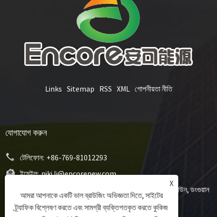
Links
Sitemap
RSS
XML
গোপনীয়তা নীতি
যোগাযোগ করুন
টেলিফোন:
+86-769-81012293
ইমেইল:
niki.li@encorenew.com
X
ঠিকানা:
12# সানজিয়াং ইন্ডাস্ট্রি রোড, হেংকুয়ান কমিউনিটি, হেংলি টাউন, ডংগুয়ান
আমরা আপনাকে একটি ভাল ব্রাউজিং অভিজ্ঞতা দিতে, সাইটের
সিটি, গুয়াংডং প্রদেশ, চীন
ট্র্যাফিক বিশ্লেষণ করতে এবং সামগ্রী ব্যক্তিগতকৃত করতে কুকিজ