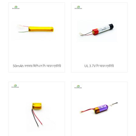
50mAh নলাকার জিপিএস লি-আয়ন ব্যাটারি
UL 3.7V লি আয়ন ব্যাটারি