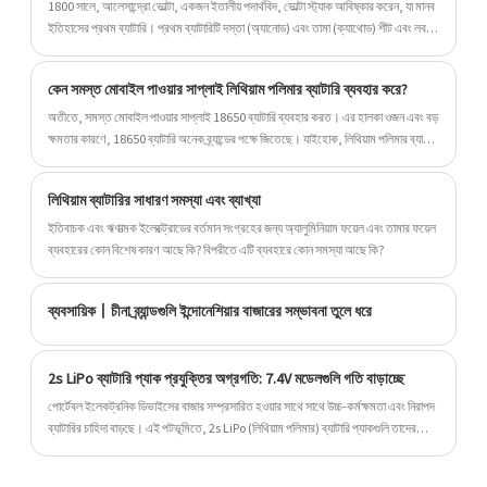
1800 সালে, আলেসান্দ্রো ভোল্টা, একজন ইতালীয় পদার্থবিদ, ভোল্টা স্ট্যাক আবিষ্কার করেন, যা মানব
ইতিহাসের প্রথম ব্যাটারি। প্রথম ব্যাটারিটি দস্তা (অ্যানোড) এবং তামা (ক্যাথোড) শীট এবং লবণ
জলে (ইলেক্ট্রোলাইট) ভিজিয়ে কাগজ দিয়ে তৈরি করা হয়েছিল, যা বিদ্যুতের কৃত্রিম সম্ভাবনা প্রদর্শন
করে।
কেন সমস্ত মোবাইল পাওয়ার সাপ্লাই লিথিয়াম পলিমার ব্যাটারি ব্যবহার করে?
অতীতে, সমস্ত মোবাইল পাওয়ার সাপ্লাই 18650 ব্যাটারি ব্যবহার করত। এর হালকা ওজন এবং বড়
ক্ষমতার কারণে, 18650 ব্যাটারি অনেক ব্র্যান্ডের পক্ষে জিতেছে। যাইহোক, লিথিয়াম পলিমার ব্যাটারি
প্রযুক্তির উন্নতির সাথে, নির্মাতারা ধীরে ধীরে লিথিয়াম পলিমার ব্যাটারিতে স্যুইচ করেছে। কেন
মোবাইল পাওয়ার সাপ্লাই লিথিয়াম পলিমার ব্যাটারি ব্যবহার করা শুরু করে?
লিথিয়াম ব্যাটারির সাধারণ সমস্যা এবং ব্যাখ্যা
ইতিবাচক এবং ঋণাত্মক ইলেক্ট্রোডের বর্তমান সংগ্রহের জন্য অ্যালুমিনিয়াম ফয়েল এবং তামার ফয়েল
ব্যবহারের কোন বিশেষ কারণ আছে কি? বিপরীতে এটি ব্যবহারে কোন সমস্যা আছে কি?
ব্যবসায়িক丨চীনা ব্র্যান্ডগুলি ইন্দোনেশিয়ার বাজারের সম্ভাবনা তুলে ধরে
2s LiPo ব্যাটারি প্যাক প্রযুক্তির অগ্রগতি: 7.4V মডেলগুলি গতি বাড়াচ্ছে
পোর্টেবল ইলেকট্রনিক ডিভাইসের বাজার সম্প্রসারিত হওয়ার সাথে সাথে উচ্চ-কর্মক্ষমতা এবং নিরাপদ
ব্যাটারির চাহিদা বাড়ছে। এই পটভূমিতে, 2s LiPo (লিথিয়াম পলিমার) ব্যাটারি প্যাকগুলি তাদের
উচ্চতর কর্মক্ষমতা এবং বিস্তৃত অ্যাপ্লিকেশনগুলির কারণে বাজারের কেন্দ্রবিন্দু হিসাবে আবির্ভূত
হচ্ছে। বিশেষত, 7.4V 2s LiPo ব্যাটারি প্যাকগুলি, তাদের উচ্চ শক্তির ঘনত্ব, দীর্ঘ চক্র জীবন এবং