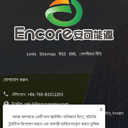
Links
Sitemap
RSS
XML
গোপনীয়তা নীতি
যোগাযোগ করুন
টেলিফোন:
+86-769-81012293
ইমেইল:
niki.li@encorenew.com
X
ঠিকানা:
12# সানজিয়াং ইন্ডাস্ট্রি রোড, হেংকুয়ান কমিউনিটি, হেংলি টাউন, ডংগুয়ান
আমরা আপনাকে একটি ভাল ব্রাউজিং অভিজ্ঞতা দিতে, সাইটের
সিটি, গুয়াংডং প্রদেশ, চীন
ট্র্যাফিক বিশ্লেষণ করতে এবং সামগ্রী ব্যক্তিগতকৃত করতে কুকিজ