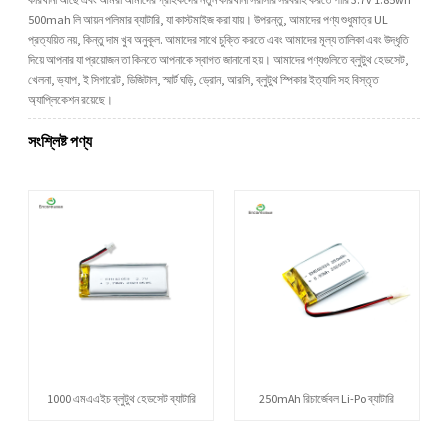
500mah লি আয়ন পলিমার ব্যাটারি, যা কাস্টমাইজ করা যায়। উপরন্তু, আমাদের পণ্য শুধুমাত্র UL
প্রত্যয়িত নয়, কিন্তু দাম খুব অনুকূল. আমাদের সাথে চুক্তি করতে এবং আমাদের মূল্য তালিকা এবং উদ্ধৃতি
দিয়ে আপনার যা প্রয়োজন তা কিনতে আপনাকে স্বাগত জানানো হয়। আমাদের পণ্যগুলিতে ব্লুটুথ হেডসেট,
খেলনা, ভ্যাপ, ই সিগারেট, ডিজিটাল, স্মার্ট ঘড়ি, ড্রোন, আরসি, ব্লুটুথ স্পিকার ইত্যাদি সহ বিস্তৃত
অ্যাপ্লিকেশন রয়েছে।
সংশ্লিষ্ট পণ্য
1000 এমএএইচ ব্লুটুথ হেডসেট ব্যাটারি
250mAh রিচার্জেবল Li-Po ব্যাটারি