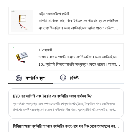
ভবিষ্যতে আপনার সাথে সহযোগিতা করার জন্য আন্তরিকভাবে
অপেক্ষা করুন। আমরা দৃ ly ়ভাবে বিশ্বাস করি যে অধ্যবসায়
আল্ট্রা পাতলা লাইপো ব্যাটারি
আপনি আমাদের কাছ থেকে ইউএল সহ পাওয়ার ব্যাংক পোর্টেবল
একটি উদ্যোগের সাফল্যের মূল চাবিকাঠি। ভোক্তাদের
এক্সচেঞ্জ ডিভাইসের জন্য কাস্টমাইজড আল্ট্রা পাতলা লাইপো
প্রয়োজনের অবিচ্ছিন্ন সন্তুষ্টি হ'ল একটি উদ্যোগের বেঁচে থাকার
ব্যাটারি কেনার আশ্বাস দিতে পারেন। আমরা আপনার সাথে
ভিত্তি এবং পণ্যগুলির গুণমান হ'ল একটি উদ্যোগের জীবন।
সহযোগিতা করার প্রত্যাশায় রয়েছি, আপনি যদি আরও জানতে
চান তবে আপনি এখনই আমাদের সাথে পরামর্শ করতে পারেন,
10c ব্যাটারি
পাওয়ার ব্যাংক পোর্টেবল এক্সচেঞ্জ ডিভাইসের জন্য কাস্টমাইজড
আমরা আপনাকে সময়মতো জবাব দেব!
10c ব্যাটারি কিনতে আপনি আশ্বস্ত থাকতে পারেন। আমরা
আপনার সাথে সহযোগিতা করার জন্য উন্মুখ, আপনি যদি আরও
সম্পর্কিত ব্লগ
রিভিউ
জানতে চান, আপনি এখন আমাদের সাথে পরামর্শ করতে পারেন,
আমরা আপনাকে সময়মত উত্তর দেব!
BYD এর ব্যাটারি এবং Tesla এর ব্যাটারির মধ্যে পার্থক্য কি?
ক্রমবর্ধমান ক্ষয়প্রাপ্ত তেল সম্পদ এবং পরিবেশ দূষণের পটভূমিতে, বৈদ্যুতিক যানবাহনগুলি দ্রুত
বিকাশের একটি সময়ে প্রবেশ করেছে। যাইহোক, উচ্চ খরচ, স্বল্প ব্যাটারি সাইকেল লাইফ, স্বল্প
পরিসর এবং বৈদ্যুতিক যানবাহনের অন্যান্য সমস্যার কারণে, বৈদ্যুতিক গাড়ির আরও বড় আকারের
প্রচারও সীমাবদ্ধ।
লিথিয়াম আয়ন ব্যাটারি পাওয়ার ব্যাটারির কাছে এসে সব দিক থেকে তাড়াহুড়ো করতে শুরু করে