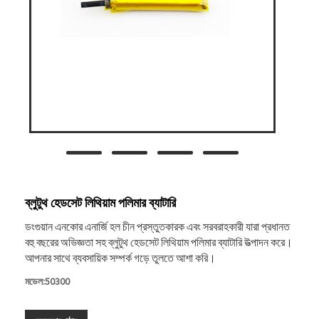
ব্লুটুথ হেডসেট লিথিয়াম পলিমার ব্যাটারি
ডংগুয়ান এনকোর এনার্জি হল চীন প্রস্তুতকারক এবং সরবরাহকারী যারা প্রধানত
বহু বছরের অভিজ্ঞতা সহ ব্লুটুথ হেডসেট লিথিয়াম পলিমার ব্যাটারি উত্পাদন করে।
আপনার সাথে ব্যবসায়িক সম্পর্ক গড়ে তুলতে আশা করি।
মডেল:50300