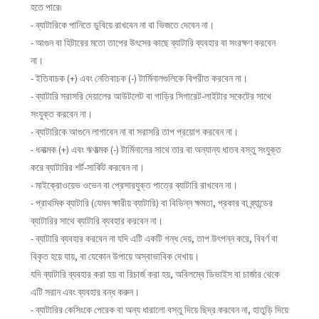
হতে পারে৷
- ব্যাটারিকে পানিতে ডুবিয়ে রাখবেন না বা ভিজতে দেবেন না।
- আগুন বা হিটারের মতো তাপের উৎসের কাছে ব্যাটারি ব্যবহার বা সংরক্ষণ করবেন
না।
- ইতিবাচক (+) এবং নেতিবাচক (-) টার্মিনালগুলিকে বিপরীত করবেন না।
- ব্যাটারি সরাসরি দেয়ালের আউটলেট বা গাড়ির সিগারেট-লাইটার সকেটের সাথে
সংযুক্ত করবেন না।
- ব্যাটারিকে আগুনে লাগাবেন না বা সরাসরি তাপ প্রয়োগ করবেন না।
- ধনাত্মক (+) এবং ঋণাত্মক (-) টার্মিনালের সাথে তার বা অন্যান্য ধাতব বস্তু সংযুক্ত
করে ব্যাটারির শর্ট-সার্কিট করবেন না।
- মাইক্রোওয়েভ ওভেন বা প্রেসারযুক্ত পাত্রে ব্যাটারি রাখবেন না।
- প্রাথমিক ব্যাটারি (যেমন ক্ষারীয় ব্যাটারি) বা বিভিন্ন ক্ষমতা, প্রকার বা ব্র্যান্ডের
ব্যাটারির সাথে ব্যাটারি ব্যবহার করবেন না।
- ব্যাটারি ব্যবহার করবেন না যদি এটি একটি গন্ধ দেয়, তাপ উৎপন্ন করে, বিবর্ণ বা
বিকৃত হয়ে যায়, বা যেকোন উপায়ে অস্বাভাবিক দেখায়।
যদি ব্যাটারি ব্যবহার করা হয় বা রিচার্জ করা হয়, অবিলম্বে ডিভাইস বা চার্জার থেকে
এটি সরান এবং ব্যবহার বন্ধ করুন।
- ব্যাটারির কেসিংকে পেরেক বা অন্য ধারালো বস্তু দিয়ে ছিদ্র করবেন না, হাতুড়ি দিয়ে