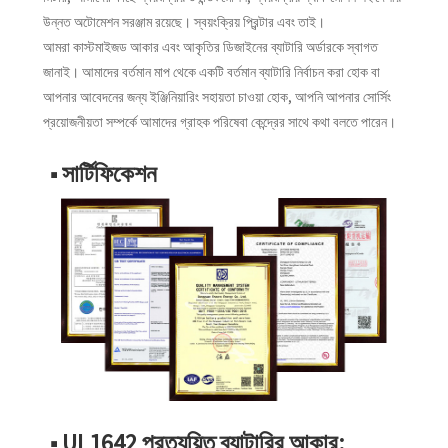
উন্নত অটোমেশন সরঞ্জাম রয়েছে। স্বয়ংক্রিয় প্রিন্টার এবং তাই।
আমরা কাস্টমাইজড আকার এবং আকৃতির ডিজাইনের ব্যাটারি অর্ডারকে স্বাগত
জানাই। আমাদের বর্তমান মাপ থেকে একটি বর্তমান ব্যাটারি নির্বাচন করা হোক বা
আপনার আবেদনের জন্য ইঞ্জিনিয়ারিং সহায়তা চাওয়া হোক, আপনি আপনার সোর্সিং
প্রয়োজনীয়তা সম্পর্কে আমাদের গ্রাহক পরিষেবা কেন্দ্রের সাথে কথা বলতে পারেন।
■ সার্টিফিকেশন
■ UL1642 প্রত্যয়িত ব্যাটারির আকার: