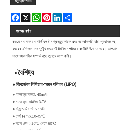
অনুসন্ধান পাঠান
Facebook
X
WhatsApp
Pinterest
LinkedIn
Share
পণ্যের বর্ণনা
ডংগুয়ান এনকোর এনার্জি হল চীন প্রস্তুতকারক এবং সরবরাহকারী যারা প্রধানত বহু
বছরের অভিজ্ঞতা সহ ব্লুটুথ হেডসেট লিথিয়াম পলিমার ব্যাটারি উত্পাদন করে। আপনার
সাথে ব্যবসায়িক সম্পর্ক গড়ে তুলতে আশা করি।
■ বৈশিষ্ট্য
● রিচার্জেবল লিথিয়াম-আয়ন পলিমার (LiPO)
● নামমাত্র ক্ষমতা: 40mAh
● নামমাত্র ভোল্টেজ: 3.7V
● স্ট্যান্ডার্ড চার্জ: 6.5 ঘন্টা
● চার্জ Temp.10-45℃
● স্রাব টেম্প.-10℃ থেকে 60℃