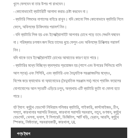
খুলে ফেলবেন বা তার উপর পা রাখবেন।
- কোনোভাবেই ব্যাটারিটি আলাদা করার চেষ্টা করবেন না।
- ব্যাটারি শিশুদের নাগালের বাইরে রাখুন। যদি কোনো শিশু কোনোভাবে ব্যাটারি গিলে
ফেলে, অবিলম্বে চিকিৎসার পরামর্শ নিন।
- যদি ব্যাটারি লিক হয় এবং ইলেক্ট্রোলাইট আপনার চোখে পড়ে তবে সেগুলি ঘষবেন
না। পরিষ্কার চলমান জল দিয়ে তাদের ধুয়ে ফেলুন এবং অবিলম্বে চিকিত্সার পরামর্শ
নিন।
যদি থাকে তবে ইলেক্ট্রোলাইট চোখের আঘাতের কারণ হতে পারে।
- ব্যাটারির মধ্যে বিচ্ছিন্ন ব্যবস্থার প্রয়োজন হয় (পাশে এবং উপরের সিলিংয়ে খালি
আল স্তর) এবং পিসিবি, এবং ব্যাটারি এবং বৈদ্যুতিক সরঞ্জামগুলির মধ্যেও,
বিশেষ করে ক্যাথোড বা অ্যানোডের (বৈদ্যুতিক সরঞ্জাম সহ) সাথে প্যাকিং ফয়েলের
যোগাযোগের আল স্তরটি এড়িয়ে চলুন, অন্যথায় এটি ব্যাটারি ফুটো বা ফোলা হতে
পারে।
হট ট্যাগ: ব্লুটুথ হেডসেট লিথিয়াম পলিমার ব্যাটারি, পাইকারি, কাস্টমাইজড, চীন,
সস্তা, কারখানার সরাসরি বিক্রয়, কারখানা সরাসরি সরবরাহ, নতুন, গুণমান, ব্লুটুথ
হেডসেট, খেলনা, ভ্যাপ, ই সিগারেট, ডিজিটাল, স্মার্ট ঘড়ি, ড্রোন, আরসি, ব্লুটুথ
স্পিকার, নির্মাতারা, সরবরাহকারী, কারখানা, UL
পণ্য ট্যাগ