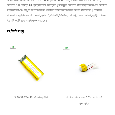
আমাদের পণ্য শুধুমাত্র UL প্রত্যয়িত নয়, কিন্তু দাম খুব অনুকূল. আমাদের সাথে চুক্তি করতে এবং আমাদের
মূল্য তালিকা এবং উদ্ধৃতি দিয়ে আপনার যা প্রয়োজন তা কিনতে আপনাকে স্বাগত জানানো হয়। আমাদের
পণ্যগুলিতে ব্লুটুথ হেডসেট, খেলনা, ভ্যাপ, ই সিগারেট, ডিজিটাল, স্মার্ট ঘড়ি, ড্রোন, আরসি, ব্লুটুথ স্পিকার
ইত্যাদি সহ বিস্তৃত অ্যাপ্লিকেশন রয়েছে।
সংশ্লিষ্ট পণ্য
3.7V 370MAH লি পলিমার ব্যাটারি
লি আয়ন বোতাম সেল 3.7V বোতাম 40
এমএএইচ