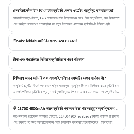
180Wh/kg মাত্রায় পৌঁছাতে পারে। কিছু শক্তিশালী উদ্যোগ ওভারল্যাপিং প্রক্রিয়া এবং ক্ষমতা
কেন রিচার্জেবল ইস্পাত বোতাম ব্যাটারি লেজার ওয়েল্ডিং প্রযুক্তি ব্যবহার করে?
বাড়াতে পারে বা 185Wh/kg এ পৌঁছাতে পারে।
সাম্প্রতিক বছরগুলিতে, TWS ইয়ারফোনগুলির বিস্ফোরণের সাথে, উচ্চ সহনশীলতা, উচ্চ নিরাপত্তা
এবং ব্যক্তিগতকরণের মতো সুবিধা সহ নতুন রিচার্জেবল বোতামের ব্যাটারিগুলি বিভিন্ন ছোট
পরিধানযোগ্য ডিভাইস যেমন TWS ইয়ারফোন, স্মার্ট ঘড়ি, স্মার্ট চশমা এবং স্মার্ট স্পিকারগুলিতে
অভূতপূর্বভাবে জনপ্রিয় হয়েছে৷
শীতকালে লিথিয়াম ব্যাটারির ক্ষমতা কমে যায় কেন?
চীনা এবং ইংরেজিতে লিথিয়াম ব্যাটারির সাধারণ পরিভাষা
লিথিয়াম আয়ন ব্যাটারি এবং এলআই পলিমার ব্যাটারির মধ্যে পার্থক্য কী?
আধুনিক বৈদ্যুতিন ডিভাইসে সাধারণ শক্তি সঞ্চয়স্থান প্রযুক্তি হিসাবে, লিথিয়াম আয়ন ব্যাটারি এবং
এলআই পলিমার ব্যাটারির মধ্যে মূল পার্থক্যগুলি মূলত উপকরণ এবং কাঠামোগত নকশায় প্রতিফলিত
হয়।
কী 21700 4800mAh লায়ন ব্যাটারি প্যাককে উচ্চ-পারফরম্যান্স অ্যাপ্লিকেশনের জন্য একটি শীর্ষ পছন্দ করে?
উচ্চ-ক্ষমতার রিচার্জেবল ব্যাটারির ক্ষেত্রে, 21700 4800mAh Liion ব্যাটারি প্যাকটি বাণিজ্যিক
এবং ব্যক্তিগত উভয় ব্যবহারের জন্য একটি প্রিমিয়াম সমাধান হিসাবে দাঁড়িয়েছে। স্থিতিশীল
পাওয়ার আউটপুট এবং দীর্ঘ চক্র জীবন সরবরাহ করার জন্য ডিজাইন করা হয়েছে, এই ব্যাটারি প্যাকটি