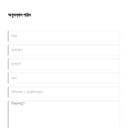
আধুনিক ডিভাইস, বৈদ্যুতিক যানবাহন, পাওয়ার টুলস এবং শক্তি সঞ্চয় করার সিস্টেমগুলি পূরণ করে৷
এই নিবন্ধে, আমরা এর বৈশিষ্ট্য, সুবিধা, স্পেসিফিকেশন এবং সাধারণ প্রশ্নগুলি অন্বেষণ করি, যা
আপনাকে এই উচ্চ-পারফরম্যান্স ব্যাটারি সমাধানের জন্য একটি বিস্তৃত নির্দেশিকা প্রদান করে।
অনুসন্ধান পাঠান