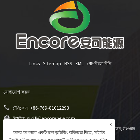
Links
Sitemap
RSS
XML
গোপনীয়তা নীতি
যোগাযোগ করুন
টেলিফোন:
+86-769-81012293
ইমেইল:
niki.li@encorenew.com
X
ঠিকানা:
12# সানজিয়াং ইন্ডাস্ট্রি রোড, হেংকুয়ান কমিউনিটি, হেংলি টাউন, ডংগুয়ান
আমরা আপনাকে একটি ভাল ব্রাউজিং অভিজ্ঞতা দিতে, সাইটের
সিটি, গুয়াংডং প্রদেশ, চীন