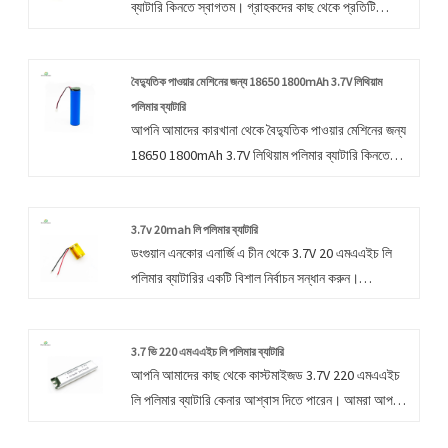
ব্যাটারি কিনতে স্বাগতম। গ্রাহকদের কাছ থেকে প্রতিটি
অনুরোধ 24 ঘন্টার মধ্যে উত্তর দেওয়া হচ্ছে।
বৈদ্যুতিক পাওয়ার মেশিনের জন্য 18650 1800mAh 3.7V লিথিয়াম
পলিমার ব্যাটারি
আপনি আমাদের কারখানা থেকে বৈদ্যুতিক পাওয়ার মেশিনের জন্য
18650 1800mAh 3.7V লিথিয়াম পলিমার ব্যাটারি কিনতে
নিশ্চিন্ত থাকতে পারেন এবং আমরা আপনাকে সেরা বিক্রয়োত্তর
পরিষেবা এবং সময়মত ডেলিভারি অফার করব।
3.7v 20mah লি পলিমার ব্যাটারি
ডংগুয়ান এনকোর এনার্জি এ চীন থেকে 3.7V 20 এমএএইচ লি
পলিমার ব্যাটারির একটি বিশাল নির্বাচন সন্ধান করুন।
সহযোগিতার প্রত্যাশায়, বিক্রয়-পরবর্তী পরিষেবা এবং সঠিক মূল্য
সরবরাহ করুন।
3.7 ভি 220 এমএএইচ লি পলিমার ব্যাটারি
আপনি আমাদের কাছ থেকে কাস্টমাইজড 3.7V 220 এমএএইচ
লি পলিমার ব্যাটারি কেনার আশ্বাস দিতে পারেন। আমরা আপনার
সাথে সহযোগিতা করার প্রত্যাশায় রয়েছি, আপনি যদি আরও