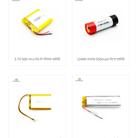
3.7V 500 এমএএইচ লি পলিমার ব্যাটারি
13400 নলাকার 550mah লিপো ব্যাটারি