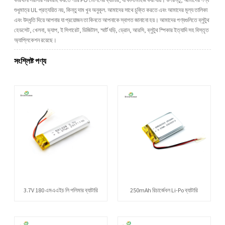
শুধুমাত্র UL প্রত্যয়িত নয়, কিন্তু দাম খুব অনুকূল. আমাদের সাথে চুক্তি করতে এবং আমাদের মূল্য তালিকা
এবং উদ্ধৃতি দিয়ে আপনার যা প্রয়োজন তা কিনতে আপনাকে স্বাগত জানানো হয়। আমাদের পণ্যগুলিতে ব্লুটুথ
হেডসেট, খেলনা, ভ্যাপ, ই সিগারেট, ডিজিটাল, স্মার্ট ঘড়ি, ড্রোন, আরসি, ব্লুটুথ স্পিকার ইত্যাদি সহ বিস্তৃত
অ্যাপ্লিকেশন রয়েছে।
সংশ্লিষ্ট পণ্য
3.7V 180 এমএএইচ লি পলিমার ব্যাটারি
250mAh রিচার্জেবল Li-Po ব্যাটারি