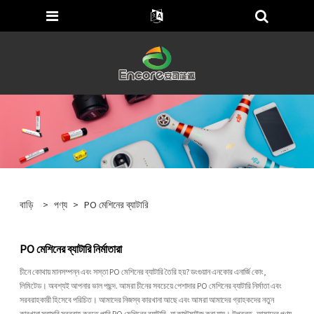
বাড়ি
>
পণ্য
>
PO মেশিনের ব্যাটারি
PO মেশিনের ব্যাটারি নির্মাতারা
চীনে কোথায় মানসম্পন্ন এবং সস্তা PO মেশিনের ব্যাটারি তৈরি হয়? ডংগুয়ান এনকোর এনার্জি কোং,
লিমিটেড। অবশ্যই আপনার ভাল পছন্দ. আমরা চীনের সবচেয়ে পেশাদার PO মেশিনের ব্যাটারি নির্মাতা এবং
সরবরাহকারী হিসেবে পরিচিত। আমাদের নিজস্ব কারখানা আছে এবং আমরা আমাদের গ্রাহকদের নতুন
কারখানা সরাসরি সরবরাহ করতে পারি PO মেশিনের ব্যাটারি, যা কাস্টমাইজ করা যায়। উপরন্তু, আমাদের পণ্য