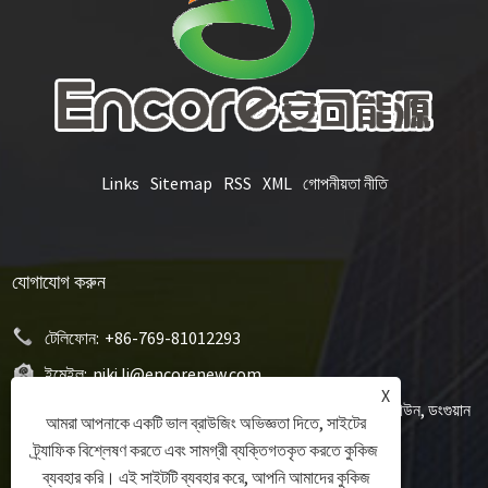
Links
Sitemap
RSS
XML
গোপনীয়তা নীতি
যোগাযোগ করুন
টেলিফোন:
+86-769-81012293
ইমেইল:
niki.li@encorenew.com
X
ঠিকানা:
12# সানজিয়াং ইন্ডাস্ট্রি রোড, হেংকুয়ান কমিউনিটি, হেংলি টাউন, ডংগুয়ান
আমরা আপনাকে একটি ভাল ব্রাউজিং অভিজ্ঞতা দিতে, সাইটের
সিটি, গুয়াংডং প্রদেশ, চীন
ট্র্যাফিক বিশ্লেষণ করতে এবং সামগ্রী ব্যক্তিগতকৃত করতে কুকিজ
ব্যবহার করি। এই সাইটটি ব্যবহার করে, আপনি আমাদের কুকিজ