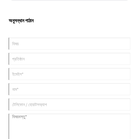
ব্যথার পয়েন্টগুলিকে সম্বোধন করার সময়। এই ব্যাটারি প্যাকগুলি কীভাবে কাজ করে এবং তাদের
সুবিধাগুলি বোঝার মাধ্যমে, আপনি ব্যক্তিগত, বাণিজ্যিক বা শিল্প ব্যবহারের জন্য জ্ঞাত সিদ্ধান্ত নিতে
পারেন।
অনুসন্ধান পাঠান