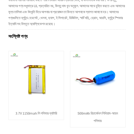
আমাদের পণ্য শুধুমাত্র UL প্রত্যয়িত নয়, কিন্তু দাম খুব অনুকূল. আমাদের সাথে চুক্তি করতে এবং আমাদের
মূল্য তালিকা এবং উদ্ধৃতি দিয়ে আপনার যা প্রয়োজন তা কিনতে আপনাকে স্বাগত জানানো হয়। আমাদের
পণ্যগুলিতে ব্লুটুথ হেডসেট, খেলনা, ভ্যাপ, ই সিগারেট, ডিজিটাল, স্মার্ট ঘড়ি, ড্রোন, আরসি, ব্লুটুথ স্পিকার
ইত্যাদি সহ বিস্তৃত অ্যাপ্লিকেশন রয়েছে।
সংশ্লিষ্ট পণ্য
3.7V 1150mah লি পলিমার ব্যাটারি
500mAh রিচার্জেবল লিথিয়াম-আয়ন
পলিমার