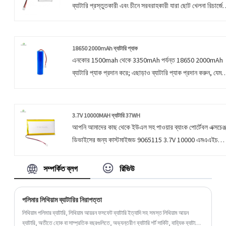
ব্যাটারি প্রস্তুতকারী এবং চীনে সরবরাহকারী যারা ছোট খেলনা রিচার্জে
লিপো ব্যাটারি পাইকারি বিক্রি করতে পারে। পণ্য এবং পরিষেবাগুলি
একটি এন্টারপ্রাইজের জীবন। ভোক্তাদের চাহিদার ক্রমাগত সন্তুষ্টি
একটি এন্টারপ্রাইজের বেঁচে থাকার ভিত্তি, এবং পণ্যের গুণমান একটি
18650 2000mAh ব্যাটারি প্যাক
এন্টারপ্রাইজের জীবন।
এনকোর 1500mah থেকে 3350mAh পর্যন্ত 18650 2000mAh
ব্যাটারি প্যাক প্রদান করে; এছাড়াও ব্যাটারি প্যাক প্রদান করুন, যেমন
1S1P, 1S2P,2S2P,2S1P,2S3P,3S2P,4S2P,7.4V, 11.1V,
14.8V,4000mah,4800mAh,5000mAh,5600mAh,6000m
3.7V 10000MAH ব্যাটারি 37WH
আপনি আমাদের কাছ থেকে ইউএল সহ পাওয়ার ব্যাংক পোর্টেবল এক্সচেঞ্
ডিভাইসের জন্য কাস্টমাইজড 9065115 3.7V 10000 এমএএইচ
ব্যাটারি 37W কেনার আশ্বাস দিতে পারেন। আমরা আপনার সাথে
সহযোগিতা করার প্রত্যাশায় রয়েছি, আপনি যদি আরও জানতে চান তবে
সম্পর্কিত ব্লগ
রিভিউ
আপনি এখনই আমাদের সাথে পরামর্শ করতে পারেন, আমরা আপনাকে
সময়মতো জবাব দেব!
পলিমার লিথিয়াম ব্যাটারির নিরাপত্তা
লিথিয়াম পলিমার ব্যাটারি, লিথিয়াম আয়রন ফসফেট ব্যাটারি ইত্যাদি সহ সমস্ত লিথিয়াম আয়ন
ব্যাটারি, অতীতে হোক বা সাম্প্রতিক বছরগুলিতে, অভ্যন্তরীণ ব্যাটারি শর্ট সার্কিট, বাহ্যিক ব্যাটারি