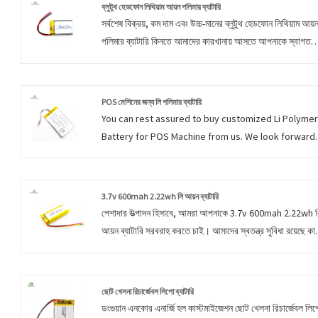
ব্লুটুথ হেডফোন লিথিয়াম আয়ন পলিমার ব্যাটারি
সর্বশেষ বিক্রয়, কম দাম এবং উচ্চ-মানের ব্লুটুথ হেডফোন লিথিয়াম আয়
পলিমার ব্যাটারি কিনতে আমাদের কারখানায় আসতে আপনাকে স্বাগত
জানাই৷ আমরা আপনার সাথে সহযোগিতা করার জন্য উন্মুখ.
POS মেশিনের জন্য লি পলিমার ব্যাটারি
You can rest assured to buy customized Li Polymer
Battery for POS Machine from us. We look forward
to cooperating with you, if you want to know more,
you can consult us now, we will reply to you in time!
Dongguan Encore Energy prides itself in serving
3.7v 600mah 2.22wh লি আয়ন ব্যাটারি
these markets with a focus on satisfying individual
পেশাদার উত্পাদন হিসাবে, আমরা আপনাকে 3.7v 600mah 2.22wh 
client’s needs and requirements.
আয়ন ব্যাটারি সরবরাহ করতে চাই। আমাদের স্বতন্ত্র সুবিধা রয়েছে কা
আমাদের কোম্পানির সাফল্য সরাসরি প্রতিটি ব্যক্তির সাথে সম্পর্কিত।
আমরা যা করি তার জন্য আমরা গর্ব করি, এবং আমরা একটি ভাল কাজ
করার জন্য গর্ব করি।
ছোট খেলনা রিচার্জেবল লিপো ব্যাটারি
ডংগুয়ান এনকোর এনার্জি হল কাস্টমাইজেশন ছোট খেলনা রিচার্জেবল লি