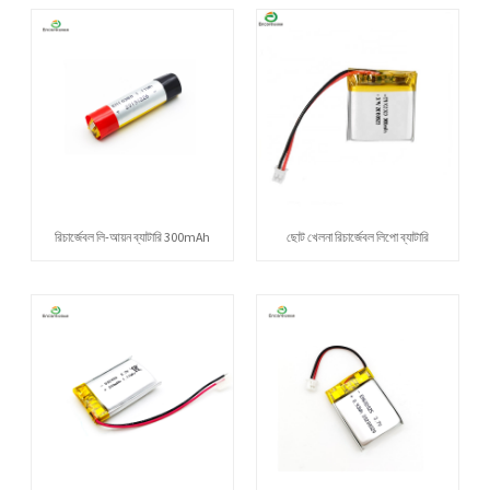
রিচার্জেবল লি-আয়ন ব্যাটারি 300mAh
ছোট খেলনা রিচার্জেবল লিপো ব্যাটারি