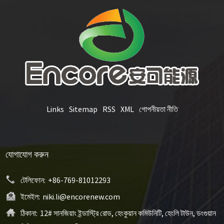
Links
Sitemap
RSS
XML
গোপনীয়তা নীতি
যোগাযোগ করুন
টেলিফোন:
+86-769-81012293
ইমেইল:
niki.li@encorenew.com
ঠিকানা:
12# সানজিয়াং ইন্ডাস্ট্রি রোড, হেংকুয়ান কমিউনিটি, হেংলি টাউন, ডংগুয়ান