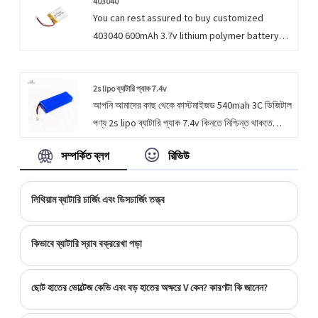
করে আমাদের সাথে যোগাযোগ করুন নির্দ্বিধায়।
403040
You can rest assured to buy customized
403040 600mAh 3.7v lithium polymer battery
for power bank portable exchange device . We
look forward to cooperating with you, if you
want to know more, you can consult us now,
2s lipo ব্যাটারি প্যাক 7.4v
আপনি আমাদের কাছ থেকে কাস্টমাইজড 540mah 3C ডিজিটাল
we will reply to you in time!
পণ্য 2s lipo ব্যাটারি প্যাক 7.4v কিনতে নিশ্চিন্ত থাকতে
পারেন। আমরা আপনার সাথে সহযোগিতা করার জন্য উন্মুখ,
সম্পর্কিত ব্লগ
রিভিউ
আপনি যদি আরও জানতে চান, আপনি এখন আমাদের সাথে পরামর্শ
করতে পারেন, আমরা আপনাকে সময়মত উত্তর দেব!
লিথিয়াম ব্যাটারি চার্জিং এবং ডিসচার্জিং তত্ত্ব
কিভাবে ব্যাটারি স্রাব বক্ররেখা পড়া
ছোট হাতের ভোল্টেজ কেভি এবং বড় হাতের অক্ষরে V কেন? কারণটা কি জানেন?