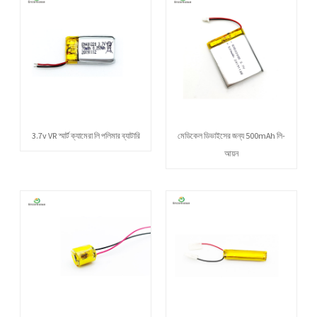
3.7v VR স্মার্ট ক্যামেরা লি পলিমার ব্যাটারি
মেডিকেল ডিভাইসের জন্য 500mAh লি-
আয়ন