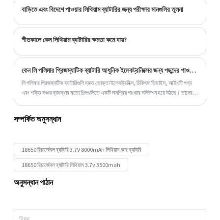
বাড়িতে এবং বিদেশে পাওয়ার লিথিয়াম ব্যাটারির জন্য পরীক্ষার মানগুলির তুলনা
শীতকালে কেন লিথিয়াম ব্যাটারির ক্ষমতা কমে যায়?
কেন লি পলিমার প্রিজম্যাটিক ব্যাটারি আধুনিক ইলেকট্রনিক্সের জন্য পছন্দের পাওয়ার সলিউশন হয়ে উঠছে
লি পলিমার প্রিজম্যাটিক ব্যাটারিগুলি দ্রুত ভোক্তা ইলেকট্রনিক্স, চিকিৎসা ডিভাইস, আইওটি পণ্য
এবং শক্তি সঞ্চয় ব্যবস্থার মতো শিল্পগুলিতে একটি জনপ্রিয় পাওয়ার সলিউশন হয়ে উঠছে। তাদের
লাইটওয়েট ডিজাইন, উচ্চ শক্তির ঘনত্ব এবং কাস্টমাইজযোগ্য ফর্ম ফ্যাক্টরগুলি আধুনিক কমপ্যাক্ট
ডিভাইসগুলির জন্য তাদের আদর্শ করে তোলে। এই গভীর নির্দেশিকা লি পলিমার প্রিজম্যাটিক ব্যাটারির
সম্পর্কিত অনুসন্ধান
সুবিধা, অ্যাপ্লিকেশন, প্রযুক্তিগত বৈশিষ্ট্য এবং নির্বাচনের টিপস অন্বেষণ করে। এটি আরও ব্যাখ্যা
করে যে কেন নির্মাতারা এবং প্রকৌশলীরা উচ্চ-কার্যক্ষমতা সম্পন্ন লিথিয়াম পলিমার ব্যাটারি সলিউশনের
জন্য এনকোর এনার্জির মতো উন্নত ব্যাটারি সরবরাহকারীদের উপর নির্ভর করে।
18650 রিচার্জেবল ব্যাটারি 3.7V 8000mAh লিথিয়াম কার ব্যাটারি
18650 রিচার্জেবল ব্যাটারি লিথিয়াম 3.7v 3500mah
অনুসন্ধান পাঠান