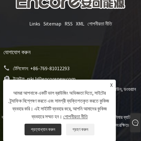
Links
Sitemap
RSS
XML
গোপনীয়তা নীতি
যোগাযোগ করুন
টেলিফোন:
+86-769-81012293
ইমেইল:
niki.li@encorenew.com
X
ঠিকানা:
12# সানজিয়াং ইন্ডাস্ট্রি রোড, হেংকুয়ান কমিউনিটি, হেংলি টাউন, ডংগুয়ান
আমরা আপনাকে একটি ভাল ব্রাউজিং অভিজ্ঞতা দিতে, সাইটের
সিটি, গুয়াংডং প্রদেশ, চীন
ট্র্যাফিক বিশ্লেষণ করতে এবং সামগ্রী ব্যক্তিগতকৃত করতে কুকিজ
ব্যবহার করি। এই সাইটটি ব্যবহার করে, আপনি আমাদের কুকিজ
ব্যবহারে সম্মত হন।
গোপনীয়তা নীতি
কপিরাইট © 2022 Dongguan Encore Energy Co.,Ltd. - লি পলিমার ব্যাটারি, লি
পলিমার প্রিজম্যাটিক ব্যাটারি, লি পলিমার নলাকার ব্যাটারি - সর্বস্বত্ব সংরক্ষিত৷
প্রত্যাখ্যান করুন
গ্রহণ করুন