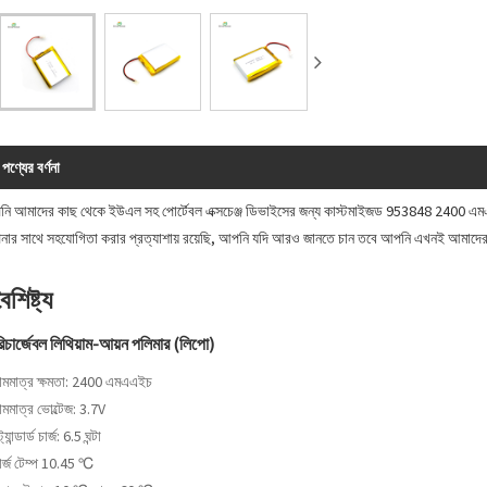
পণ্যের বর্ণনা
ি আমাদের কাছ থেকে ইউএল সহ পোর্টেবল এক্সচেঞ্জ ডিভাইসের জন্য কাস্টমাইজড 953848 2400 এমএ
ার সাথে সহযোগিতা করার প্রত্যাশায় রয়েছি, আপনি যদি আরও জানতে চান তবে আপনি এখনই আমাদের
ৈশিষ্ট্য
িচার্জেবল লিথিয়াম-আয়ন পলিমার (লিপো)
ামমাত্র ক্ষমতা: 2400 এমএএইচ
ামমাত্র ভোল্টেজ: 3.7V
্যান্ডার্ড চার্জ: 6.5 ঘন্টা
ার্জ টেম্প 10.45 ℃