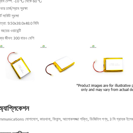
্রাব টেম্প. -10 ℃ থেকে 60 ℃
ার চার্জ/স্রাব সুরক্ষা
্ট সার্কিট সুরক্ষা
াত্রা: 9.50x38.0x48.0 মিমি
বছরের ওয়ারেন্টি
ক্র জীবন: 300 বারও বেশি
অ্যাপ্লিকেশন
munications যোগাযোগ, কারখানা, ফিনান্স, আলোকসজ্জা শক্তি, ডিজিটাল পণ্য, 3 সি গ্রাহক ইলেকট্রনি